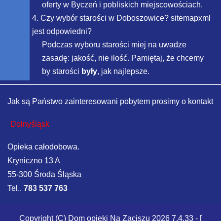
oferty w Byczeń i pobliskich miejscowościach.
4. Czy wybór starości w Doboszowice? sitemapxml
jest odpowiedni?
Podczas wyboru starości miej na uwadze
zasadę: jakość, nie ilość. Pamiętaj, że chcemy
by starości
były
, jak najlepsze.
Jak są Państwo zainteresowani pobytem prosimy o kontakt
Dolnyśląsk
Opieka całodobowa.
Kryniczno 13 A
55-300 Środa Śląska
Tel..
783 537 763
Copyright (C)
Dom opieki Na Zaciszu
2026 7.4.33 - [